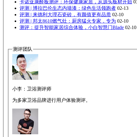
卡诺亚康醛板测评：环保健康家居，从源头板材开始
0
评测 | 博拉巴伦生态内墙漆：绿色生活领跑者
02-13
评测 | 来德利大理石瓷砖，有颜值更有品质
02-10
评测 | 邦太8610燃气灶：厨房猛火专家，专为
02-10
测评：提升智能家居综合体验，小白智慧门Blade
02-10
测评团队
小李：
卫浴测评师
为多家卫浴品牌进行用户体验测评。