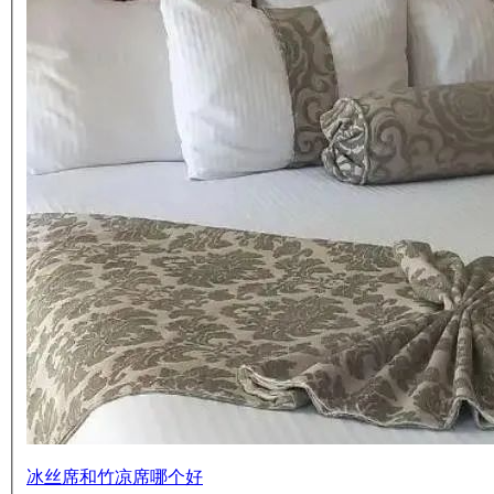
冰丝席和竹凉席哪个好