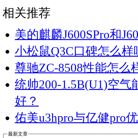
相关推荐
美的麒麟J600SPro和
小松鼠Q3C口碑怎么
尊驰ZC-8508性能怎
统帅200-1.5B(U1
好？
佑美u3hpro与亿健p
最新文章