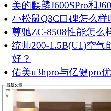
美的麒麟J600SPro和
小松鼠Q3C口碑怎么
尊驰ZC-8508性能怎
统帅200-1.5B(U1
好？
佑美u3hpro与亿健p
最新文章