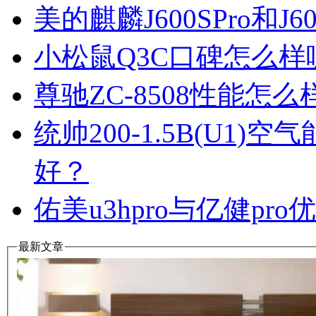
美的麒麟J600SPro和
小松鼠Q3C口碑怎么
尊驰ZC-8508性能怎
统帅200-1.5B(U1
好？
佑美u3hpro与亿健p
最新文章