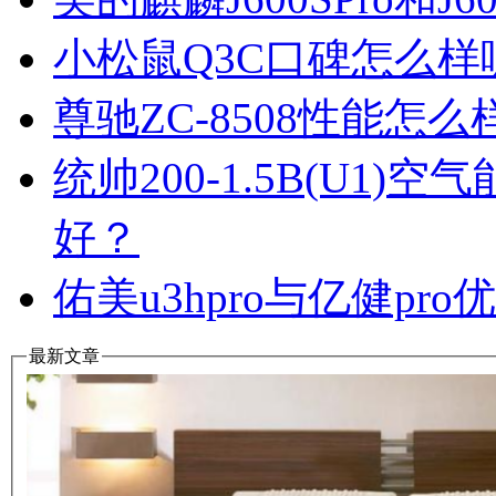
小松鼠Q3C口碑怎么
尊驰ZC-8508性能怎
统帅200-1.5B(U1
好？
佑美u3hpro与亿健p
最新文章