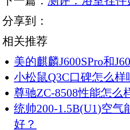
下一篇：
测评：浴室挂件
分享到：
相关推荐
美的麒麟J600SPro和
小松鼠Q3C口碑怎么
尊驰ZC-8508性能怎
统帅200-1.5B(U1
好？