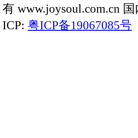
有 www.joysoul.co
ICP:
粤ICP备19067085号