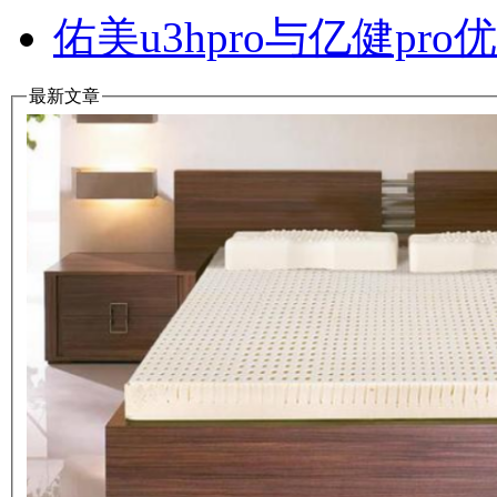
佑美u3hpro与亿健p
最新文章