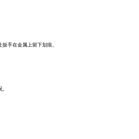
让扳手在金属上留下划痕。
况。