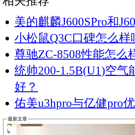
相关推荐
美的麒麟J600SPro和
小松鼠Q3C口碑怎么
尊驰ZC-8508性能怎
统帅200-1.5B(U1
好？
佑美u3hpro与亿健p
最新文章