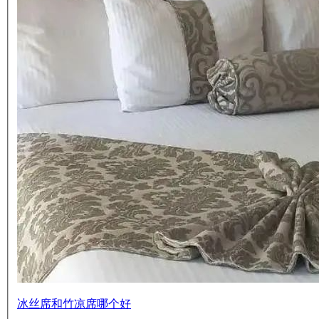
冰丝席和竹凉席哪个好