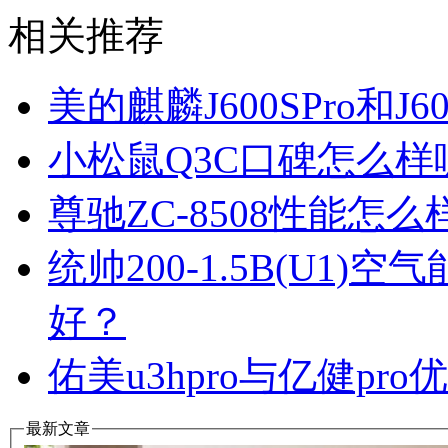
相关推荐
美的麒麟J600SPro和
小松鼠Q3C口碑怎么
尊驰ZC-8508性能怎
统帅200-1.5B(U1
好？
佑美u3hpro与亿健p
最新文章