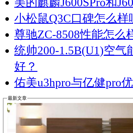
美的麒麟J600SPro和
小松鼠Q3C口碑怎么
尊驰ZC-8508性能怎
统帅200-1.5B(U1
好？
佑美u3hpro与亿健p
最新文章