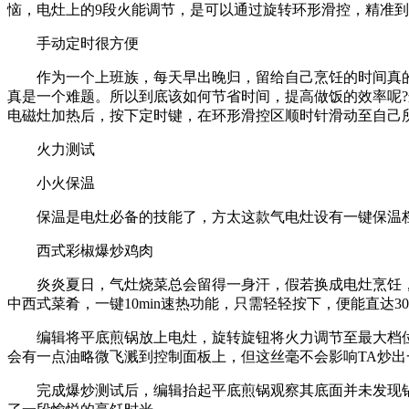
恼，电灶上的9段火能调节，是可以通过旋转环形滑控，精准
手动定时很方便
作为一个上班族，每天早出晚归，留给自己烹饪的时间真的
真是一个难题。所以到底该如何节省时间，提高做饭的效率呢
电磁灶加热后，按下定时键，在环形滑控区顺时针滑动至自己
火力测试
小火保温
保温是电灶必备的技能了，方太这款气电灶设有一键保温档位
西式彩椒爆炒鸡肉
炎炎夏日，气灶烧菜总会留得一身汗，假若换成电灶烹饪，又
中西式菜肴，一键10min速热功能，只需轻轻按下，便能直达3
编辑将平底煎锅放上电灶，旋转旋钮将火力调节至最大档位，
会有一点油略微飞溅到控制面板上，但这丝毫不会影响TA炒
完成爆炒测试后，编辑抬起平底煎锅观察其底面并未发现锅