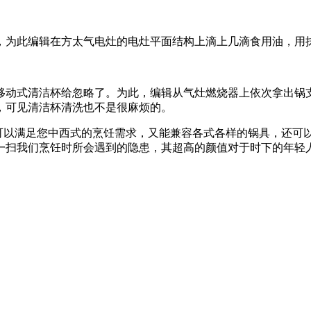
为此编辑在方太气电灶的电灶平面结构上滴上几滴食用油，用
动式清洁杯给忽略了。为此，编辑从气灶燃烧器上依次拿出锅支
，可见清洁杯清洗也不是很麻烦的。
众，既可以满足您中西式的烹饪需求，又能兼容各式各样的锅具，还
一扫我们烹饪时所会遇到的隐患，其超高的颜值对于时下的年轻