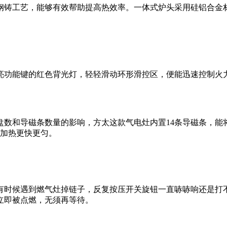
铸工艺，能够有效帮助提高热效率。一体式炉头采用硅铝合金材
功能键的红色背光灯，轻轻滑动环形滑控区，便能迅速控制火力
和导磁条数量的影响，方太这款气电灶内置14条导磁条，能
得加热更快更匀。
候遇到燃气灶掉链子，反复按压开关旋钮一直哧哧响还是打不
立即被点燃，无须再等待。