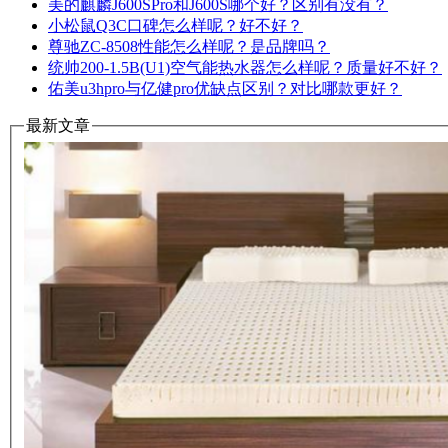
美的麒麟J600SPro和J600S哪个好？区别有没有？
小松鼠Q3C口碑怎么样呢？好不好？
尊驰ZC-8508性能怎么样呢？是品牌吗？
统帅200-1.5B(U1)空气能热水器怎么样呢？质量好不好？
佑美u3hpro与亿健pro优缺点区别？对比哪款更好？
最新文章