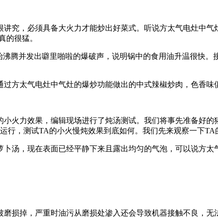
究，必须具备大火力才能炒出好菜式。听说方太气电灶中气灶
真的很猛。
沸腾并发出噼里啪啦的爆破声，说明锅中的食用油升温很快。
过方太气电灶中气灶的爆炒功能做出的中式辣椒炒肉，色香味俱
小火力效果，编辑现场进行了炖汤测试。我们将事先准备好的猪
档运行，测试TA的小火慢炖效果到底如何。我们先来观察一下T
卜汤，现在表面已经平静下来且露出均匀的气泡，可以说方太气
磨损掉，严重时油污从磨损处渗入还会导致机器接触不良，无法