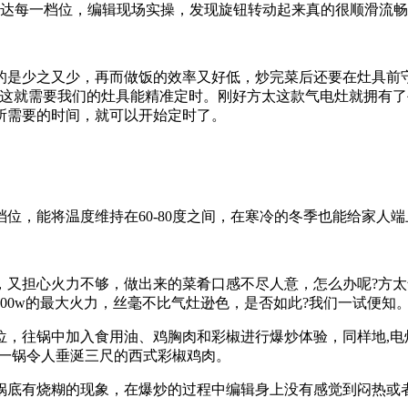
到达每一档位，编辑现场实操，发现旋钮转动起来真的很顺滑流
是少之又少，再而做饭的效率又好低，炒完菜后还要在灶具前守
?这就需要我们的灶具能精准定时。刚好方太这款气电灶就拥有
所需要的时间，就可以开始定时了。
，能将温度维持在60-80度之间，在寒冷的冬季也能给家人端
担心火力不够，做出来的菜肴口感不尽人意，怎么办呢?方太
000w的最大火力，丝毫不比气灶逊色，是否如此?我们一试便知
往锅中加入食用油、鸡胸肉和彩椒进行爆炒体验，同样地,电
出一锅令人垂涎三尺的西式彩椒鸡肉。
底有烧糊的现象，在爆炒的过程中编辑身上没有感觉到闷热或者