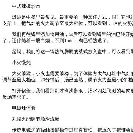
中式辣椒炒肉
爆炒是中餐里最常见、最重要的一种烹任方式，同时它也很讲
支架上，把气灶的火力调节至最大档位，可以看到，TA的火势
我们再往锅里添加食用油，5s后可以看到锅里的油已经开始
了，还伴随着一股白烟，不到1min，肉已经熟透了。
起锅，我们将这一锅热气腾腾的菜式放入盘中，可以看到通
小火慢炖
大火够猛，小火也需要够稳，为了体验方太气电灶中气灶的
调节至最大档位，20分钟后，汤已煮熟，调节火力至最小的1
打开锅盖，我们看到刚才煮沸翻滚，汤水四处飞溅的猪肉萝
煲汤需求了。
电磁灶体验
九段火能调节顺滑流畅
传统电磁炉的轻触按键操作过程真繁琐，按压久了按键会被