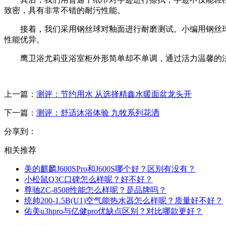
致密，具有非常不错的耐污性能。
接着，我们采用钢丝球对釉面进行耐磨测试。小编用钢丝球
性能优异。
鹰卫浴尤莉亚浴室柜外形简单却不单调，通过活力温馨的法
上一篇：
测评：节约用水 从选择精鑫水暖面盆龙头开
下一篇：
测评：舒适沐浴体验 九牧系列花洒
分享到：
相关推荐
美的麒麟J600SPro和J600S哪个好？区别有没有？
小松鼠Q3C口碑怎么样呢？好不好？
尊驰ZC-8508性能怎么样呢？是品牌吗？
统帅200-1.5B(U1)空气能热水器怎么样呢？质量好不好？
佑美u3hpro与亿健pro优缺点区别？对比哪款更好？