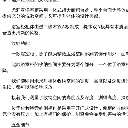
尤莉亚浴室柜采用一体式超大面积台盆，整个台面为整体成
提供充分的洗漱空间，又可提升盆体的设计美感。
浴室柜柜体由进口橡木双A板制成，橡木双A板具有木质坚硬
营造出清新的风格。
收纳功能
一款浴室柜，除了能为精致卫浴空间起到装饰作用外，面对
此款浴室柜的收纳空间主要分为两个部分，一个位于浴室柜
降。
我们随即用米尺对柜体收纳空间的宽度、高度以及深度进行了测
生纸，都可以轻松地取放。
接着我们测量了收纳空间的高度以及深度，测得高度、深度分别
位于化妆镜旁的侧柜也是采用平开门式设计，侧柜的收纳空
完全没有压力，加上有柜门的保护，能避免物品受到害虫的污
五金细节