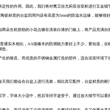
定性的作用。因此，我们将对鹰卫浴尤莉亚浴室柜进行五金细
。陶瓷材质的台盆四周均设有高度为5mm的防溢水边缘，能够很
两朵生机勃勃的小花点缀在清泉白漆的门板上，将产品充满自然
通实木相比，AA级橡木的防潮能力要好上不少。要知道，在
脚垫。
生的噪音。而优质的不锈钢金属打造的部件，适合浴室环境下使
天我们都会在台盆上进行洗漱，相比其它配件，台盆材质的耐污
字，字体大小适中，然后等待字迹变干。通过放大细节可以看到
擦去，而且没有丁点痕迹残留。在擦拭过程中，干了的墨水甚至