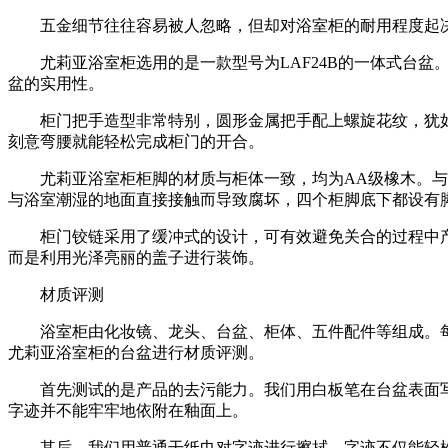
五金细节往往容易被人忽略，但却对浴室柜的耐用程度起决
尤莉亚浴室柜选用的是一款型号为LAF24B的一体式台盆
盆的实用性。
柜门把手造型非常特别，圆形金属把手配上螺旋花纹，犹如
刻意弯腰就能轻松完成柜门的开合。
尤莉亚浴室柜柜脚的材质与柜体一致，均为AA级橡木。与普
与浴室潮湿的地面直接接触而导致腐坏，四个柜脚底下都设有
柜门铰链采用了缓冲式的设计，可有效避免关合的过程中产
而是利用光泽亮丽的盖子进行装饰。
材质评测
浴室柜由化妆镜、龙头、台盆、柜体、五件配件等组成。每
尤莉亚浴室柜的台盆进行材质评测。
首先测试的是产品的去污能力。我们用白板笔在台盆表面写
字迹并不能牢牢地依附在釉面上。
其后，我们用普通干纸巾对字迹进行擦拭，字迹不仅能轻松