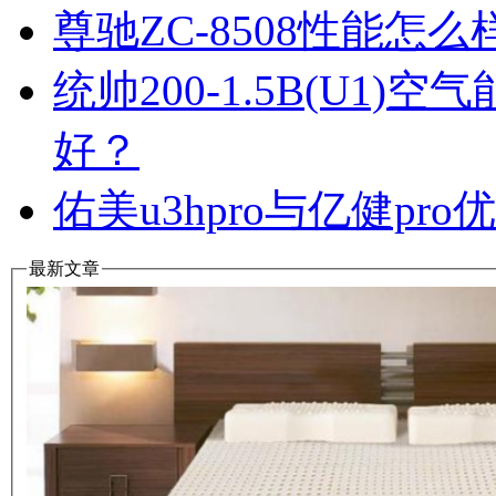
尊驰ZC-8508性能怎
统帅200-1.5B(U1
好？
佑美u3hpro与亿健p
最新文章