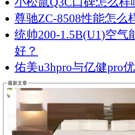
小松鼠Q3C口碑怎么
尊驰ZC-8508性能怎
统帅200-1.5B(U1
好？
佑美u3hpro与亿健p
最新文章