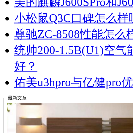
美的麒麟J600SPro和
小松鼠Q3C口碑怎么
尊驰ZC-8508性能怎
统帅200-1.5B(U1
好？
佑美u3hpro与亿健p
最新文章