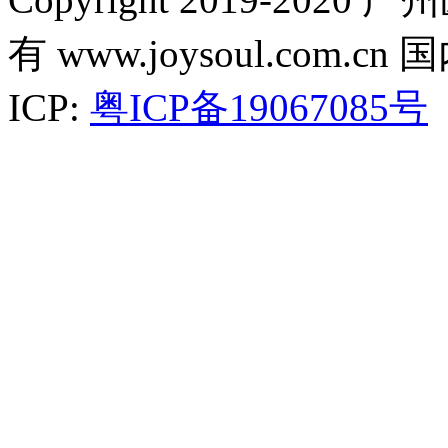
有 www.joysoul.co
ICP:
粤ICP备19067085号