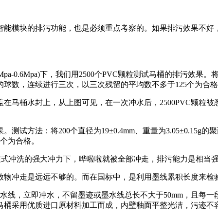
能模块的排污功能，也是必须重点考察的。如果排污效果不好，
pa-0.6Mpa)下，我们用2500个PVC颗粒测试马桶的排污效果。将黑
球数，连续进行三次，以三次残留的平均数不多于125个为合
盖在马桶水封上，从上图可见，在一次冲水后，2500PVC颗粒
法：将200个直径为19±0.4mm、重量为3.05±0.15
0个为合格。
旋式冲洗的强大冲力下，哗啦啦就被全部冲走，排污能力是相当
物冲走是远远不够的。而在国标中，是利用墨线累积长度来检
线，立即冲水，不留墨迹或墨水线总长不大于50mm，且每一段
马桶采用优质进口原材料加工而成，内壁釉面平整光洁，污迹不