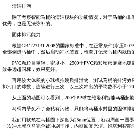
清洁排污
除了考察智能马桶的清洁模块的功能情况，对于马桶的非智
优秀，也是无法弥补的。
固体排污能力
根据GB/T23131 2008的国家标准中，在正常条件(水压0.07M
全部倒进马桶中，然后启动冲水装置，检查并记录马桶内残留的
PVC颗粒自重轻，密度小，2500个PVC颗粒密密麻麻地覆
效果远超国标，效果更好。
再用较大体积的小球模拟硬质排泄物，测试马桶的排污效果。测试方
排污口的球数，连续进行三次，以三次冲出的平均数不小于17
从上面的动图可以看到，200个PP球在维塔利智能马桶超
马桶内壁免不了会粘有污物，只能将马桶水封里的固体排放
我们用软笔在马桶圈下深度为25mm位置，沿四周画一圈墨水
一次冲水就立马完全被冲刷干净，内壁回复光洁。维塔利智能