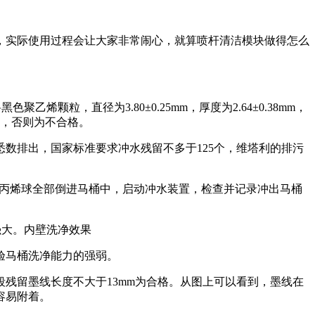
实际使用过程会让大家非常闹心，就算喷杆清洁模块做得怎么
色聚乙烯颗粒，直径为3.80±0.25mm，厚度为2.64±0.38mm，
格，否则为不合格。
被悉数排出，国家标准要求冲水残留不多于125个，维塔利的排污
g的聚丙烯球全部倒进马桶中，启动冲水装置，检查并记录冲出马桶
强大。内壁洗净效果
验马桶洗净能力的强弱。
残留墨线长度不大于13mm为合格。从图上可以看到，墨线在
容易附着。