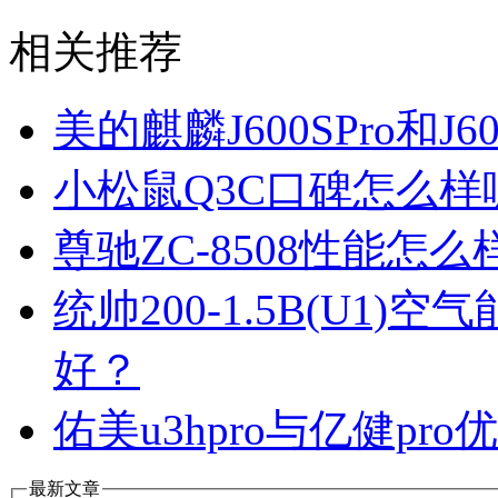
相关推荐
美的麒麟J600SPro和
小松鼠Q3C口碑怎么
尊驰ZC-8508性能怎
统帅200-1.5B(U1
好？
佑美u3hpro与亿健p
最新文章