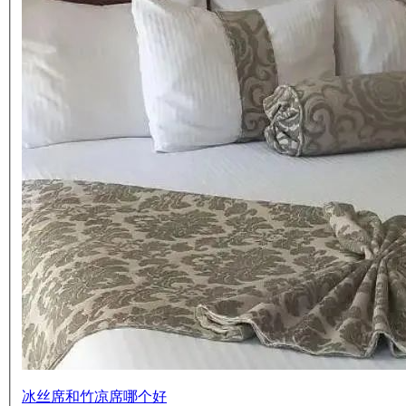
冰丝席和竹凉席哪个好