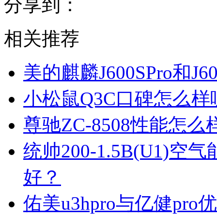
分享到：
相关推荐
美的麒麟J600SPro和
小松鼠Q3C口碑怎么
尊驰ZC-8508性能怎
统帅200-1.5B(U1
好？
佑美u3hpro与亿健p