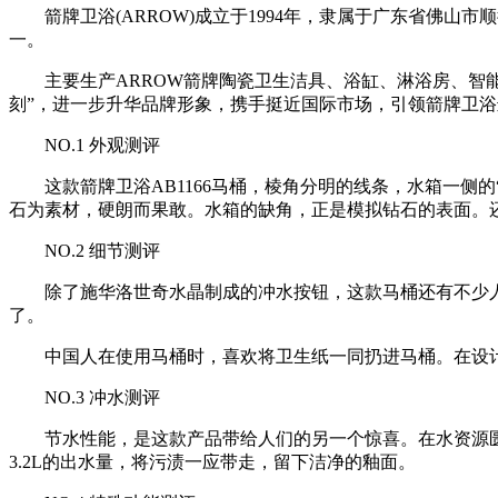
箭牌卫浴(ARROW)成立于1994年，隶属于广东省佛山
一。
主要生产ARROW箭牌陶瓷卫生洁具、浴缸、淋浴房、智能便
刻”，进一步升华品牌形象，携手挺近国际市场，引领箭牌卫
NO.1 外观测评
这款箭牌卫浴AB1166马桶，棱角分明的线条，水箱一侧的
石为素材，硬朗而果敢。水箱的缺角，正是模拟钻石的表面。
NO.2 细节测评
除了施华洛世奇水晶制成的冲水按钮，这款马桶还有不少人
了。
中国人在使用马桶时，喜欢将卫生纸一同扔进马桶。在设计这
NO.3 冲水测评
节水性能，是这款产品带给人们的另一个惊喜。在水资源匮乏的
3.2L的出水量，将污渍一应带走，留下洁净的釉面。