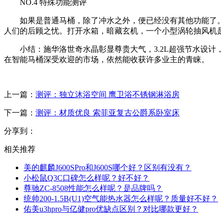
NO.4 特殊功能测评
如果是普通马桶，除了冲水之外，便已经没有其他功能了。但
人们的后顾之忧。打开水箱，暗藏玄机，一个小型涡轮抽风机是
小结：施华洛世奇水晶彰显尊贵大气，3.2L超强节水设计，还
在智能马桶深受欢迎的市场，依然能收获许多业主的青睐。
上一篇：
测评：独立沐浴空间 鹰卫浴不锈钢淋浴房
下一篇：
测评：材质优良 索菲亚复古公爵系卧室床
分享到：
相关推荐
美的麒麟J600SPro和J600S哪个好？区别有没有？
小松鼠Q3C口碑怎么样呢？好不好？
尊驰ZC-8508性能怎么样呢？是品牌吗？
统帅200-1.5B(U1)空气能热水器怎么样呢？质量好不好？
佑美u3hpro与亿健pro优缺点区别？对比哪款更好？