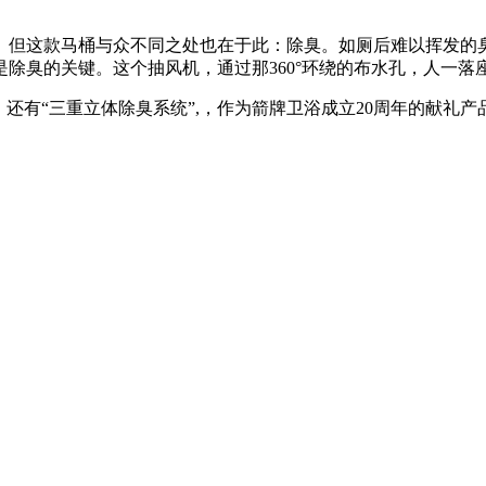
这款马桶与众不同之处也在于此：除臭。如厕后难以挥发的臭味
除臭的关键。这个抽风机，通过那360°环绕的布水孔，人一
有“三重立体除臭系统”,，作为箭牌卫浴成立20周年的献礼产品