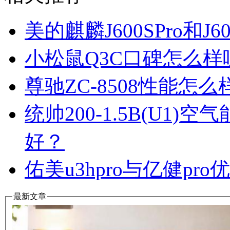
美的麒麟J600SPro和
小松鼠Q3C口碑怎么
尊驰ZC-8508性能怎
统帅200-1.5B(U1
好？
佑美u3hpro与亿健p
最新文章