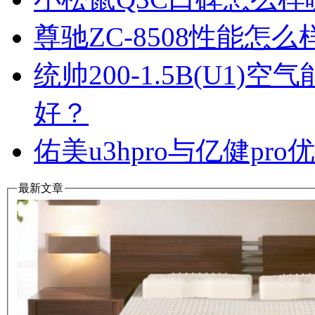
尊驰ZC-8508性能怎
统帅200-1.5B(U1
好？
佑美u3hpro与亿健p
最新文章