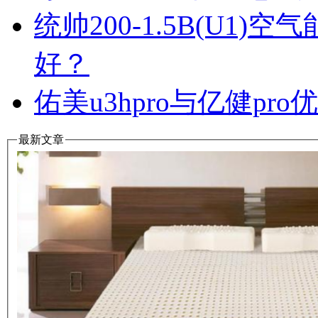
统帅200-1.5B(U1
好？
佑美u3hpro与亿健p
最新文章