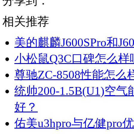
分享到：
相关推荐
美的麒麟J600SPro和
小松鼠Q3C口碑怎么
尊驰ZC-8508性能怎
统帅200-1.5B(U1
好？
佑美u3hpro与亿健p