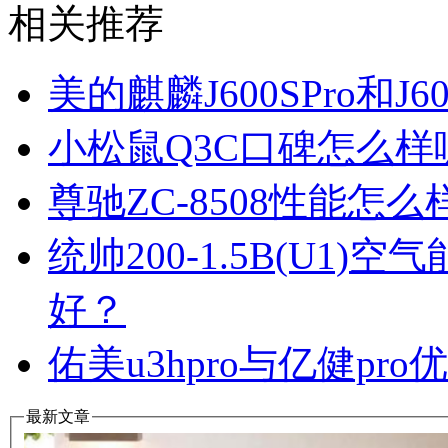
相关推荐
美的麒麟J600SPro和
小松鼠Q3C口碑怎么
尊驰ZC-8508性能怎
统帅200-1.5B(U1
好？
佑美u3hpro与亿健p
最新文章