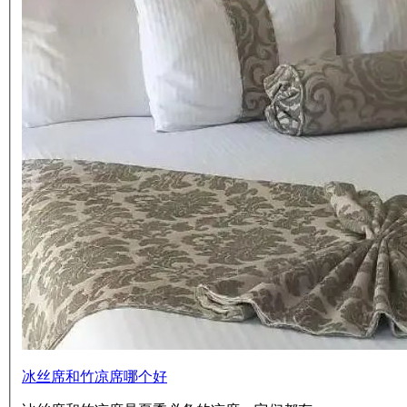
冰丝席和竹凉席哪个好