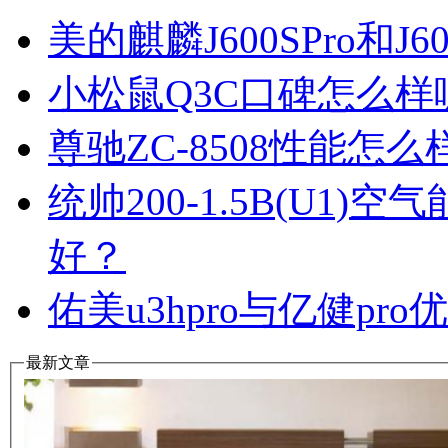
美的麒麟J600SPro和
小松鼠Q3C口碑怎么
尊驰ZC-8508性能怎
统帅200-1.5B(U1
好？
佑美u3hpro与亿健p
最新文章