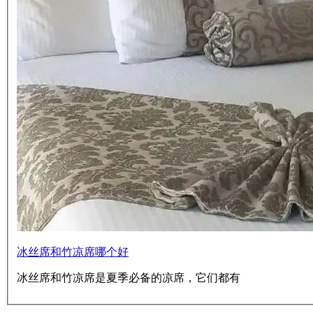
冰丝席和竹凉席哪个好
冰丝席和竹凉席是夏季必备的凉席，它们都有