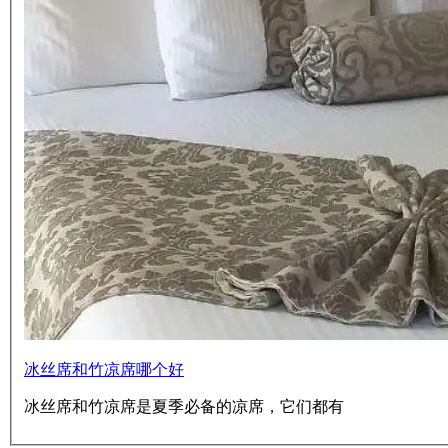
冰丝席和竹凉席哪个好
冰丝席和竹凉席是夏季必备的凉席，它们都有