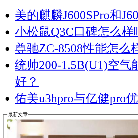
美的麒麟J600SPro和
小松鼠Q3C口碑怎么
尊驰ZC-8508性能怎
统帅200-1.5B(U1
好？
佑美u3hpro与亿健p
最新文章