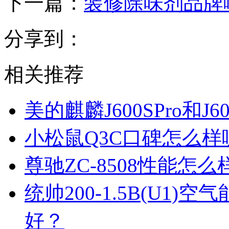
下一篇：
装修除味剂品牌
分享到：
相关推荐
美的麒麟J600SPro和
小松鼠Q3C口碑怎么
尊驰ZC-8508性能怎
统帅200-1.5B(U1
好？