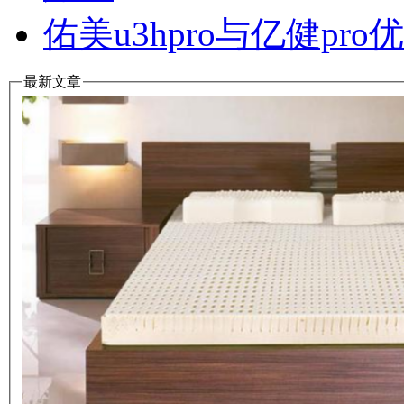
佑美u3hpro与亿健p
最新文章