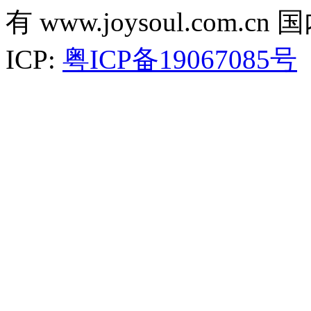
有 www.joysoul.co
ICP:
粤ICP备19067085号