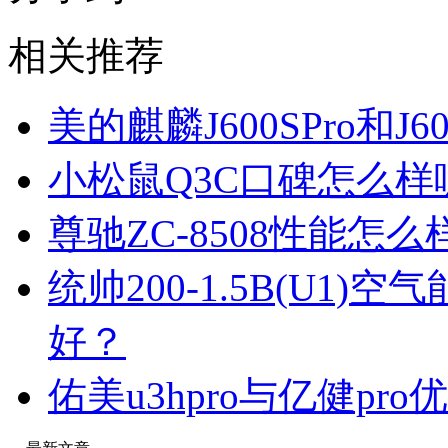
相关推荐
美的麒麟J600SPro和
小松鼠Q3C口碑怎么
尊驰ZC-8508性能怎
统帅200-1.5B(U1
好？
佑美u3hpro与亿健p