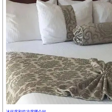
冰丝席和竹凉席哪个好