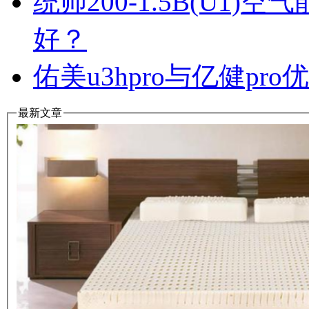
统帅200-1.5B(U1
好？
佑美u3hpro与亿健p
最新文章