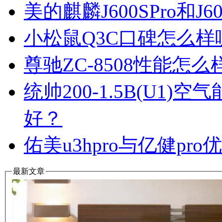
美的麒麟J600SPro和
小松鼠Q3C口碑怎么
尊驰ZC-8508性能怎
统帅200-1.5B(U1
好？
佑美u3hpro与亿健p
最新文章