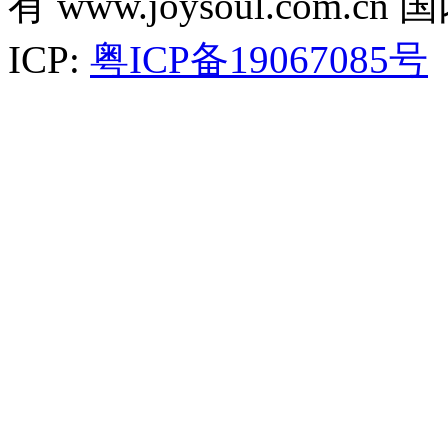
有 www.joysoul.co
ICP:
粤ICP备19067085号