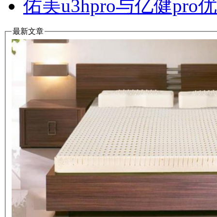
佑美u3hpro与亿健p
最新文章