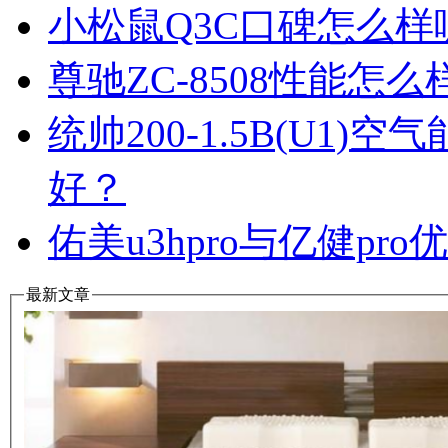
小松鼠Q3C口碑怎么
尊驰ZC-8508性能怎
统帅200-1.5B(U1
好？
佑美u3hpro与亿健p
最新文章