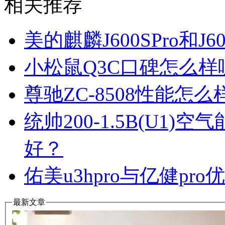
相关推荐
美的麒麟J600SPro和
小松鼠Q3C口碑怎么
尊驰ZC-8508性能怎
统帅200-1.5B(U1
好？
佑美u3hpro与亿健p
最新文章