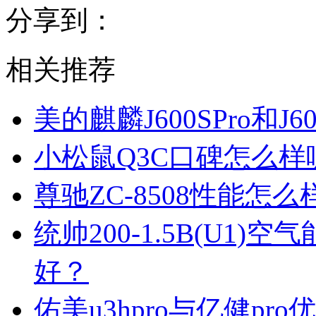
分享到：
相关推荐
美的麒麟J600SPro和
小松鼠Q3C口碑怎么
尊驰ZC-8508性能怎
统帅200-1.5B(U1
好？
佑美u3hpro与亿健p