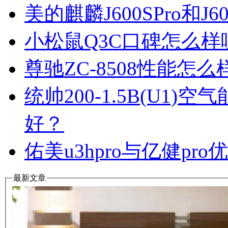
美的麒麟J600SPro和
小松鼠Q3C口碑怎么
尊驰ZC-8508性能怎
统帅200-1.5B(U1
好？
佑美u3hpro与亿健p
最新文章