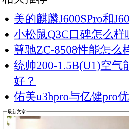
美的麒麟J600SPro和
小松鼠Q3C口碑怎么
尊驰ZC-8508性能怎
统帅200-1.5B(U1
好？
佑美u3hpro与亿健p
最新文章